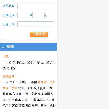
游览天数：
价格范围：
至
元
出团日期：
筛选
天数：
一日游
二日游
三日游
四日游
五日游
六日
游
七日游
线路区域：
一天
二天
三天或以上
泰国
新加坡、马来
西亚、汶莱
北京、河北
四川
贵州
广西、
越南
华东
海南
江西、安徽
福建
新疆
陕
西、河南
山东
山西、内蒙
东北三省、呼
伦贝尔
湖南
西藏
云南
重庆、三峡、湖北