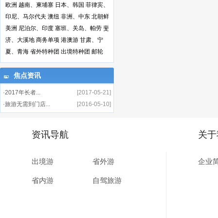
欧洲
越南、柬埔寨
日本、韩国
菲律宾、
印尼、马尔代夫
澳纽
非洲、中东
北朝鲜
美洲
尼泊尔、印度
塞班、关岛、帕劳
斐
济、大溪地
商务单项
港澳游
甘肃、宁
夏、青海
省外特种团
出境特种团
邮轮
焦点资讯
·2017年长者...
[2017-05-21]
·旅游无需到门店...
[2016-05-10]
资讯导航
关于
出境游
省外游
企业
省内游
自驾旅游