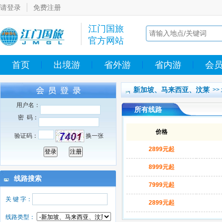
请登录
免费注册
江门国旅
官方网站
首页
出境游
省外游
省内游
会
新加坡、马来西亚、汶莱
>
用户名：
所有线路
密 码：
价格
验证码：
换一张
2899元起
8999元起
线路搜索
7999元起
关 键 字：
2899元起
线路类型：