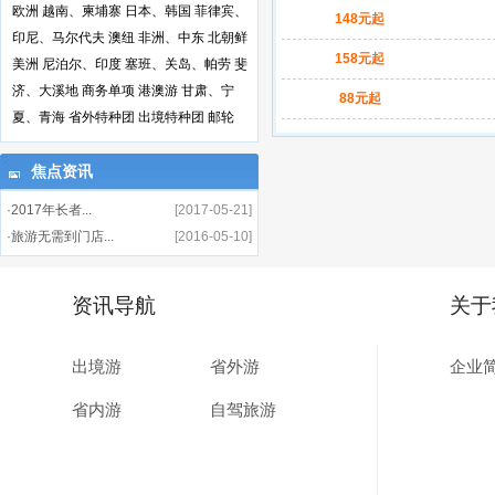
欧洲
越南、柬埔寨
日本、韩国
菲律宾、
148元起
印尼、马尔代夫
澳纽
非洲、中东
北朝鲜
158元起
美洲
尼泊尔、印度
塞班、关岛、帕劳
斐
济、大溪地
商务单项
港澳游
甘肃、宁
88元起
夏、青海
省外特种团
出境特种团
邮轮
焦点资讯
·2017年长者...
[2017-05-21]
·旅游无需到门店...
[2016-05-10]
资讯导航
关于
出境游
省外游
企业
省内游
自驾旅游