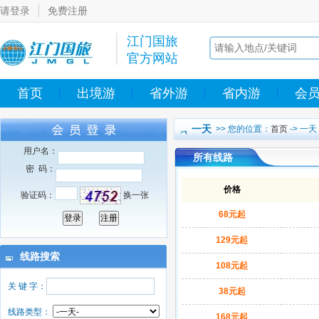
请登录
免费注册
江门国旅
官方网站
首页
出境游
省外游
省内游
会
一天
>> 您的位置：
首页
-> 一天
用户名：
所有线路
密 码：
价格
验证码：
换一张
68元起
129元起
线路搜索
108元起
关 键 字：
38元起
线路类型：
168元起