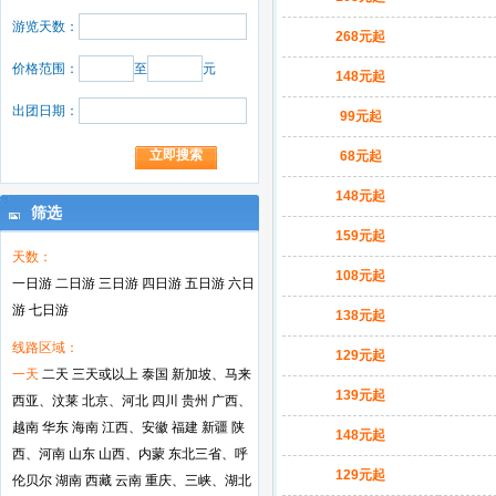
游览天数：
268元起
价格范围：
至
元
148元起
出团日期：
99元起
68元起
148元起
筛选
159元起
天数：
108元起
一日游
二日游
三日游
四日游
五日游
六日
游
七日游
138元起
线路区域：
129元起
一天
二天
三天或以上
泰国
新加坡、马来
139元起
西亚、汶莱
北京、河北
四川
贵州
广西、
越南
华东
海南
江西、安徽
福建
新疆
陕
148元起
西、河南
山东
山西、内蒙
东北三省、呼
129元起
伦贝尔
湖南
西藏
云南
重庆、三峡、湖北