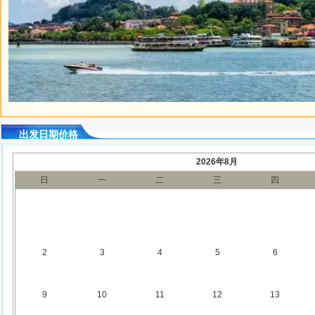
鼓浪屿.png
出发日期价格
2026年8月
日
一
二
三
四
2
3
4
5
6
9
10
11
12
13