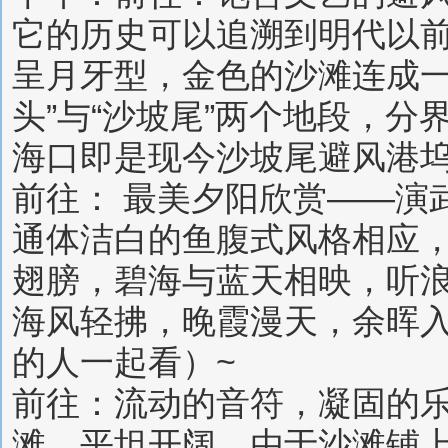
它的历史可以追溯到明代以
呈月牙型，金色的沙滩连成一
头”与“沙坡尾”两个地段，
海口即是现今沙坡尾避风港
前往： 最美夕阳欣赏——演
通体洁白的鱼腹式风格相应
翅膀，碧海与蓝天相映，听
海风轻拂，晚霞漫天，余晖
的人一起看）~
前往：流动的音符，凝固的
滩，平坦开阔。由于沙滩铺