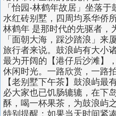
「怡园-林鹤年故居」坐落于鼓
水红砖别墅，四周均系华侨
林鹤年 是那时代的先驱者，
「面朝大海，踩沙踏浪」来
旅行者来说。鼓浪屿有大小
最为开阔的【港仔后沙滩】
休闲时光。一路欣赏，一路
【老别墅下午茶】鼓浪屿最
必大家也已饥肠辘辘，在下
酥，喝一杯果茶，为鼓浪屿之
特别提醒：如果当天时间紧