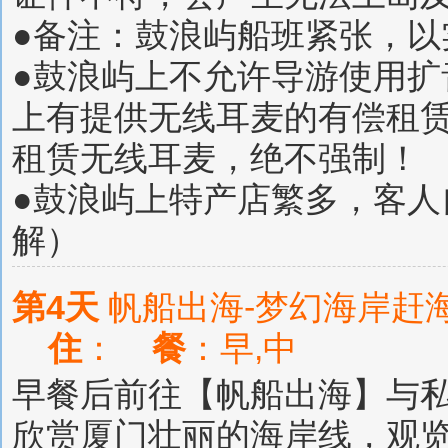
●备注：鼓浪屿船班紧张，以
●鼓浪屿上不允许导游使用
上有提供无线耳麦的有偿租
租赁无线耳麦，绝不强制！
●鼓浪屿上特产店繁多，客
解）
第4天
帆船出海-梦幻海岸赶海
住
：
餐
：早,中
早餐后前往【帆船出海】与
欣赏厦门壮丽的海岸线，观