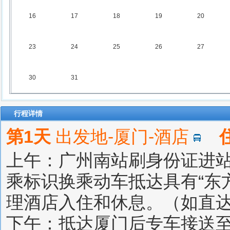
16
17
18
19
20
23
24
25
26
27
30
31
行程详情
第1天
出发地-厦门-酒店
上午：广州南站刷身份证进
乘标识换乘动车抵达具有“东
理酒店入住和休息。（如直
下午：抵达厦门后专车接送