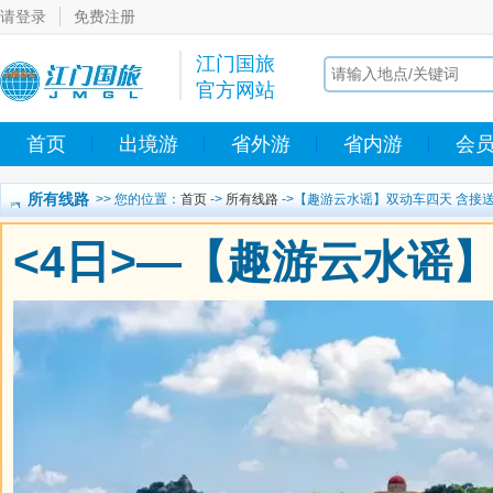
请登录
免费注册
江门国旅
官方网站
首页
出境游
省外游
省内游
会
所有线路
>> 您的位置：
首页
->
所有线路
->【趣游云水谣】双动车四天 含接
<4日>—【趣游云水谣