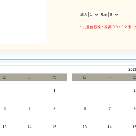
成人
儿童
* 儿童价标准：身高 0.8 ~ 1.
20
四
五
六
日
一
1
1
6
7
8
6
7
8
13
14
15
13
14
1