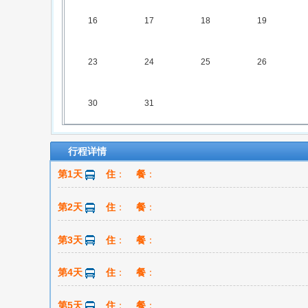
16
17
18
19
23
24
25
26
30
31
行程详情
第1天
住
：
餐
：
第2天
住
：
餐
：
第3天
住
：
餐
：
第4天
住
：
餐
：
第5天
住
：
餐
：