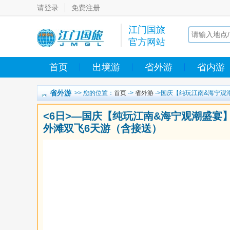
请登录
免费注册
江门国旅
官方网站
首页
出境游
省外游
省内游
省外游
>> 您的位置：
首页
->
省外游
->国庆【纯玩江南&海宁
<6日>—国庆【纯玩江南&海宁观潮盛
外滩双飞6天游（含接送）