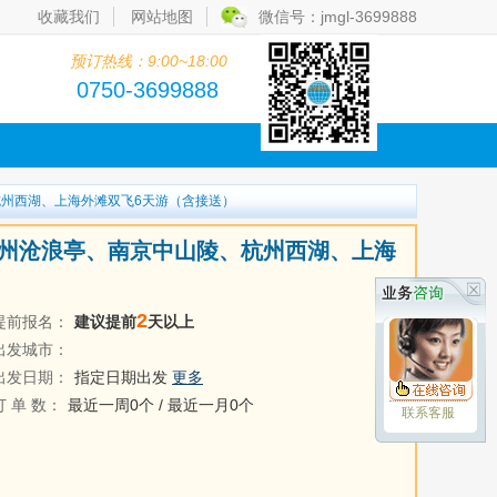
收藏我们
网站地图
微信号：jmgl-3699888
预订热线：9:00~18:00
0750-3699888
杭州西湖、上海外滩双飞6天游（含接送）
苏州沧浪亭、南京中山陵、杭州西湖、上海
2
提前报名：
建议提前
天以上
出发城市：
出发日期：
指定日期出发
更多
订 单 数：
最近一周0个 / 最近一月0个
联系客服