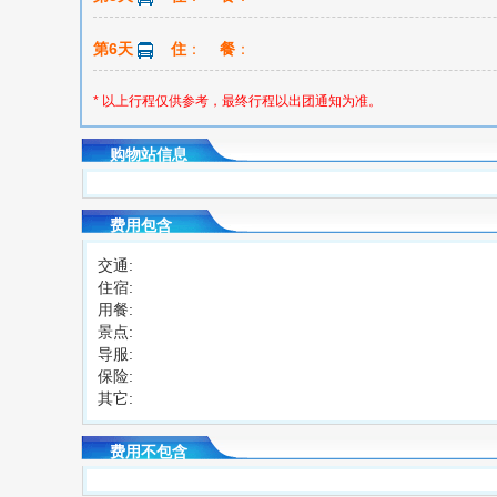
第6天
住
：
餐
：
* 以上行程仅供参考，最终行程以出团通知为准。
购物站信息
费用包含
交通:
住宿:
用餐:
景点:
导服:
保险:
其它:
费用不包含