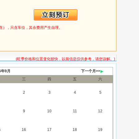
2 米（含），只含车位，其余费用产生自理。
(旺季价格和位置变化较快，以前信息仅供参考，请您谅解。)
26年9月
下一个月>>
二
三
四
五
六
2
3
4
5
9
10
11
12
5
16
17
18
19