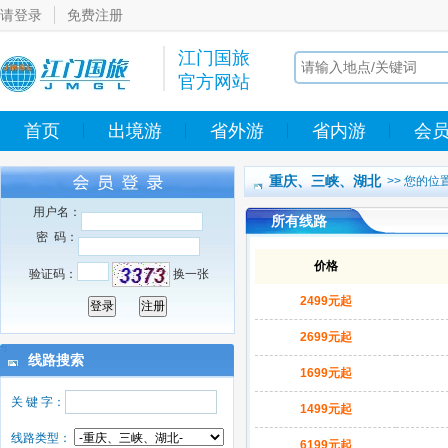
请登录
免费注册
江门国旅
官方网站
首页
出境游
省外游
省内游
会
重庆、三峡、湖北
>> 您的位
用户名：
所有线路
密 码：
价格
验证码：
换一张
2499元起
2699元起
线路搜索
1699元起
关 键 字：
1499元起
线路类型：
6199元起