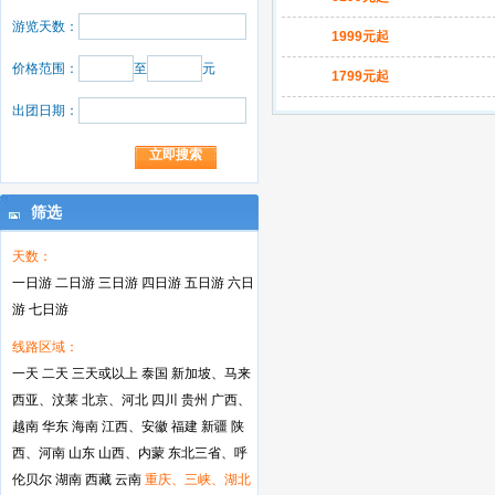
游览天数：
1999元起
价格范围：
至
元
1799元起
出团日期：
筛选
天数：
一日游
二日游
三日游
四日游
五日游
六日
游
七日游
线路区域：
一天
二天
三天或以上
泰国
新加坡、马来
西亚、汶莱
北京、河北
四川
贵州
广西、
越南
华东
海南
江西、安徽
福建
新疆
陕
西、河南
山东
山西、内蒙
东北三省、呼
伦贝尔
湖南
西藏
云南
重庆、三峡、湖北