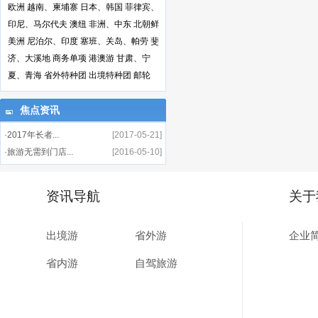
欧洲
越南、柬埔寨
日本、韩国
菲律宾、
印尼、马尔代夫
澳纽
非洲、中东
北朝鲜
美洲
尼泊尔、印度
塞班、关岛、帕劳
斐
济、大溪地
商务单项
港澳游
甘肃、宁
夏、青海
省外特种团
出境特种团
邮轮
焦点资讯
·2017年长者...
[2017-05-21]
·旅游无需到门店...
[2016-05-10]
资讯导航
关于
出境游
省外游
企业
省内游
自驾旅游