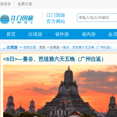
请登录
免费注册
江门国旅
官方网站
首页
出境游
省外游
省内游
会
出境游
>> 您的位置：
首页
->
出境游
->曼谷、芭堤雅六天五晚（广州往返）
<6日>—曼谷、芭堤雅六天五晚（广州往返）