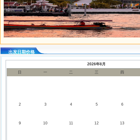
泰国.png
出发日期价格
2026年8月
日
一
二
三
四
2
3
4
5
6
9
10
11
12
13