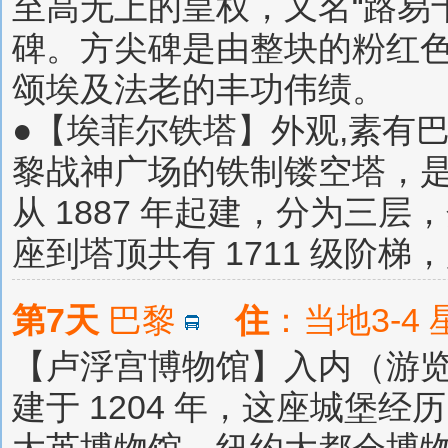
至高无上的皇权，又名“路易
碑。方尖碑是由整块的粉红
颂埃及法老的丰功伟绩。
●【埃菲尔铁塔】外观,素有
黎战神广场的铁制镂空塔，
从 1887 年起建，分为三层，
座到塔顶共有 1711 级阶梯
第7天
巴黎
住
：当地3-4
【卢浮宫博物馆】入内（游览不
建于 1204 年，这座城堡