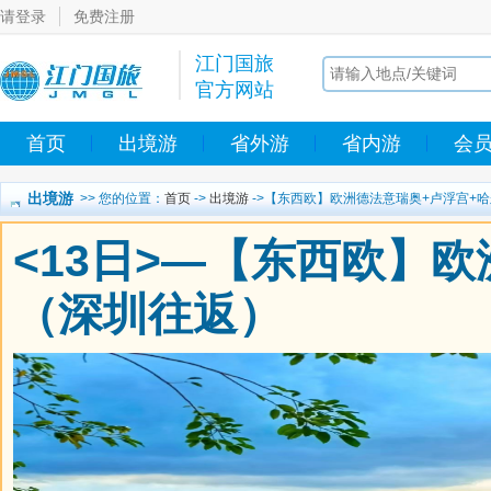
请登录
免费注册
江门国旅
官方网站
首页
出境游
省外游
省内游
会
出境游
>> 您的位置：
首页
->
出境游
->【东西欧】欧洲德法意瑞奥+卢浮宫+
<13日>—【东西欧】
（深圳往返）