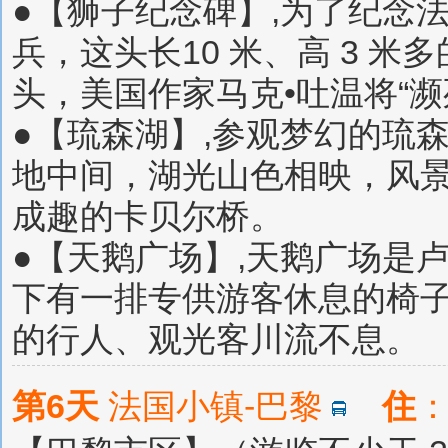
●【狮子纪念碑】,为了纪念
兵，这头长10 米、高 3 
头，美国作家马克•吐温将“濒
●【琉森湖】,参观梦幻的琉
地中间，湖光山色相映，风
成趣的卡贝尔桥。
●【天鹅广场】,天鹅广场是
下有一排专供游客休息的椅
的行人、观光客川流不息。
第6天
法国小镇-巴黎
住
：