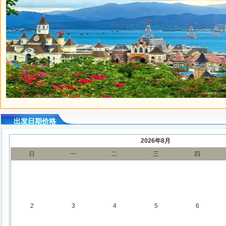
微信图片_202...
出发日期价格
2026年8月
日
一
二
三
四
2
3
4
5
6