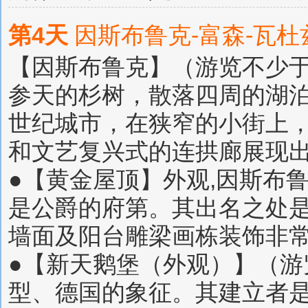
第4天
因斯布鲁克-富森-瓦杜
【因斯布鲁克】（游览不少于 
参天的杉树，散落四周的湖
世纪城市，在狭窄的小街上
和文艺复兴式的连拱廊展现
●【黄金屋顶】外观,因斯布鲁
是公爵的府第。其出名之处
墙面及阳台雕梁画栋装饰非
●【新天鹅堡（外观）】（游览
型、德国的象征。其建立者