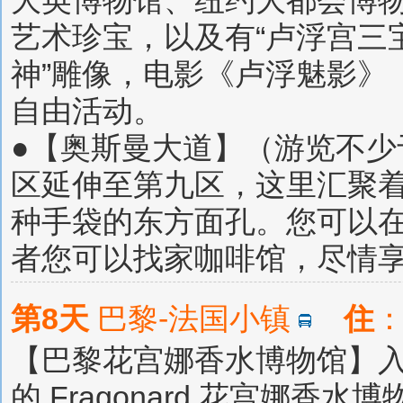
大英博物馆、纽约大都会博
艺术珍宝，以及有“卢浮宫三宝
神”雕像，电影《卢浮魅影》
自由活动。
●【奥斯曼大道】（游览不少
区延伸至第九区，这里汇聚
种手袋的东方面孔。您可以
者您可以找家咖啡馆，尽情
第8天
巴黎-法国小镇
住
：
【巴黎花宫娜香水博物馆】入内
的 Fragonard 花宫娜