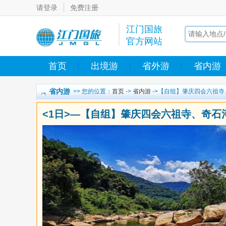
请登录
免费注册
江门国旅
官方网站
首页
出境游
省外游
省内游
省内游
>> 您的位置：
首页
->
省内游
->【自组】肇庆四会六祖
<1日>—【自组】肇庆四会六祖寺、奇石