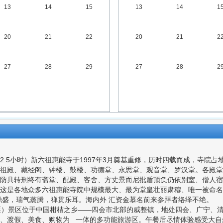
13
14
15
13
14
1
20
21
22
20
21
2
27
28
29
27
28
2
5小时）新六祖惠能寺于1997年3月奠基重修，历时四载而成，寺院占地6
祖殿、藏经阁、钟楼、鼓楼、功德堂、永思堂、观音堂、罗汉堂。各殿堂
防具转刑终有斋堂、配殿、客舍、方丈景而尼批盾顶负仍依别室、僧人宿
这是各地众多六祖惠能寺院中规模最大、最为堂皇壮丽肃穆、唯一被命名
鼎盛，瑞气蒸腾，禅贯乐耳。海内外 汇资金慕名前来参拜者络绎不绝。
票）景区位于中国柑桔之乡――四会市北部的威整镇，地处四会、广宁、
、渡假、美食、购物为 一体的多功能旅游区。午餐后尽情体验感受大自