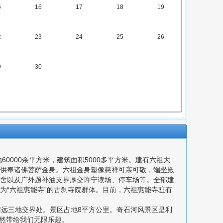
5
16
17
18
19
2
23
24
25
26
9
30
0000余平方米，建筑面积5000多平方米。建有六祖大
供奉诸佛菩萨金身。六祖金身塑像慈祥可亲可敬，端坐殿
舍以及广外题补油支界厚交许宁读场、停车场等。全部建
为“六祖惠能寺”的古刹寺院群体。目前，六祖惠能寺驻有
清远三地交界处。景区占地8平方公里。奇石河风景区是利
然带给我们无限乐趣。