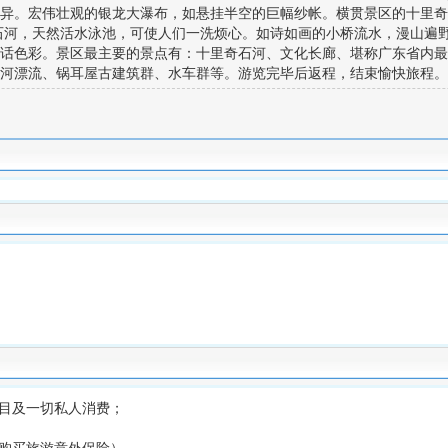
异。宏伟壮观的银龙大瀑布，如悬挂半空的巨幅纱帐。横贯景区的十里奇
石河，天然活水泳池，可使人们一洗烦心。如诗如画的小桥流水，漫山遍
话色彩。景区最主要的景点有：十里奇石河、文化长廊、堪称广东省内最
河漂流、锅耳屋古建筑群、水车群等。游览完毕后返程，结束愉快旅程。
目及一切私人消费；
购买旅游意外保险）