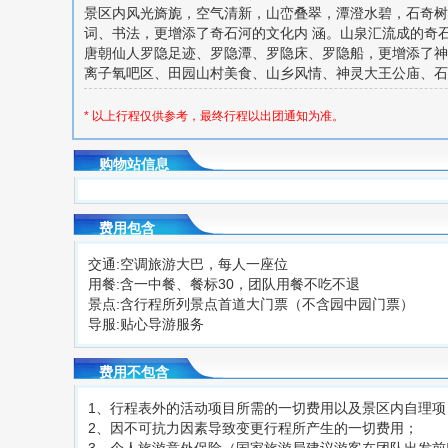
景区内风光旖旎，空气清新，山峦叠翠，潭澄水碧，石奇树
词、书法，更增添了奇石河的文化内 涵。山泉汇流成的奇
唐朝仙人罗隐足迹、罗隐潭、罗隐床、罗隐船，更增添了神
离子氧吧区、田园山村美食、山乡风情、神灵大王公庙、石
* 以上行程仅供参考，最终行程以出团通知为准。
购物站信息
费用包含
交通:空调旅游大巴，每人一座位
用餐:含一中餐、餐标30，团队用餐不吃不退
景点:含行程所列景点首道大门票（不含园中园门票）
导服:贴心导游服务
费用不包含
1、行程表外的活动项目所需的一切费用以及景区内自理项
2、因不可抗力因素导致变更行程所产生的一切费用；
3、个人旅游意外保险（国家旅游局建议游客在团队出发前