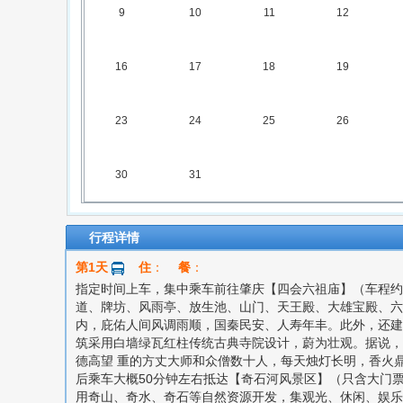
9
10
11
12
16
17
18
19
23
24
25
26
30
31
行程详情
第1天
住
：
餐
：
指定时间上车，集中乘车前往肇庆【四会六祖庙】（车程约2.
道、牌坊、风雨亭、放生池、山门、天王殿、大雄宝殿、六
内，庇佑人间风调雨顺，国秦民安、人寿年丰。此外，还建
筑采用白墙绿瓦红柱传统古典寺院设计，蔚为壮观。据说，
德高望 重的方丈大师和众僧数十人，每天烛灯长明，香火
后乘车大概50分钟左右抵达【奇石河风景区】（只含大门
用奇山、奇水、奇石等自然资源开发，集观光、休闲、娱乐