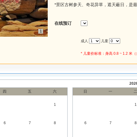
*景区古树参天、奇花异草，遮天蔽日，是
在线预订
1
成人
儿童
* 儿童价标准：身高 0.8 ~ 1.
20
四
五
六
日
一
1
1
6
7
8
6
7
8