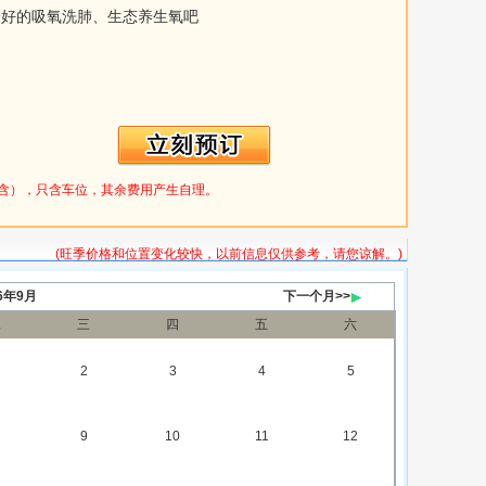
最好的吸氧洗肺、生态养生氧吧
2 米（含），只含车位，其余费用产生自理。
(旺季价格和位置变化较快，以前信息仅供参考，请您谅解。)
26年9月
下一个月>>
二
三
四
五
六
2
3
4
5
9
10
11
12