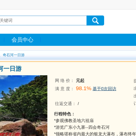
会员中心
寺、奇石河一日游
河一日游
网 络 价：
元起
98.1%
满 意 度：
基于0次回访
往返交通：
/
行程特色：
*参观佛教圣地六祖庙
*游览广东小九寨--四会奇石河
*领略堪称省内最大的银龙大瀑布，瀑布终