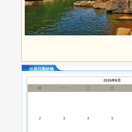
9ed20377...
出发日期价格
2026年8月
日
一
二
三
2
3
4
5