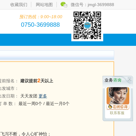
收藏我们
网站地图
微信号：jmgl-3699888
预订热线：9:00~18:00
0750-3699888
2
提前报名：
建议提前
天以上
出发城市：
出发日期：
天天发团
更多
订 单 数：
最近一周0个 / 最近一月0个
联系客服
年飞泻不断，令人心旷神怡；